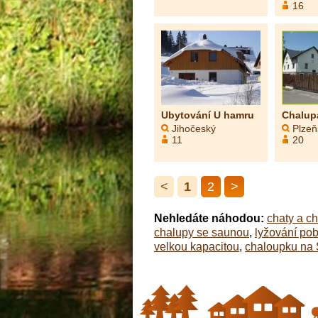
16
Ubytování U hamru
Chalup
Jihočeský
Plzeň
11
20
<
1
2
>
Nehledáte náhodou:
chaty a c
chalupy se saunou
,
lyžování pob
velkou kapacitou
,
chaloupku na 