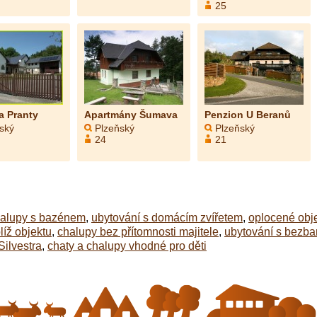
25
a Pranty
Apartmány Šumava
Penzion U Beranů
ský
Plzeňský
Plzeňský
24
21
halupy s bazénem
,
ubytování s domácím zvířetem
,
oplocené obj
líž objektu
,
chalupy bez přítomnosti majitele
,
ubytování s bezba
Silvestra
,
chaty a chalupy vhodné pro děti