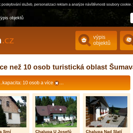
 poskytování služeb, personalizaci reklam a analýze návštěvnosti soubory cookie.
ýpis objektů
výpis
objektů
íce než 10 osob turistická oblast Šumav
kapacita: 10 osob a více
…
a Srní
Chalupa U Josefů
Chalupa Nad Slatí