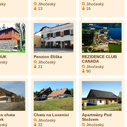
ský
Jihočeský
Jihočeský
13
16
BUK
Penzion Eliška
REZIDENCE CLUB
CANADA
eský
Jihočeský
21
Jihočeský
90
ss chata
Chata na Losenici
Apartmány Pod
ek
Stožcem
Jihočeský
eský
32
Jihočeský