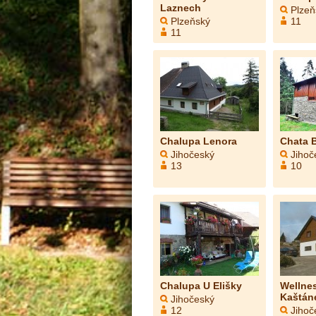
Laznech
Plzeň
Plzeňský
11
11
Chalupa Lenora
Chata 
Jihočeský
Jihoč
13
10
Chalupa U Elišky
Wellne
Kaštán
Jihočeský
12
Jihoč