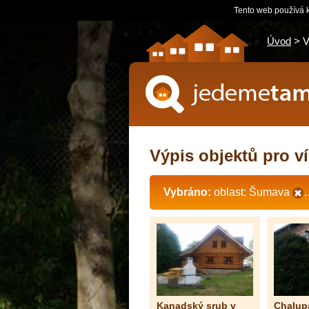
Tento web používá k
Úvod
> V
jedemetam.cz
Výpis objektů pro v
Vybráno:
oblast: Šumava
…
Kanadský srub v
Chalup