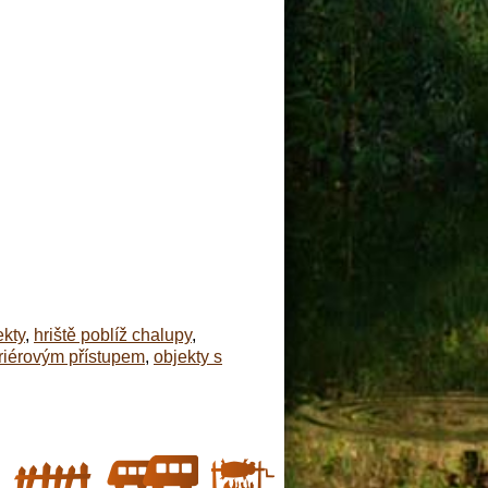
ekty
,
hriště poblíž chalupy
,
riérovým přístupem
,
objekty s