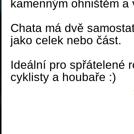
kamenným ohništěm a 
Chata má dvě samostatn
jako celek nebo část.
Ideální pro spřátelené ro
cyklisty a houbaře :)