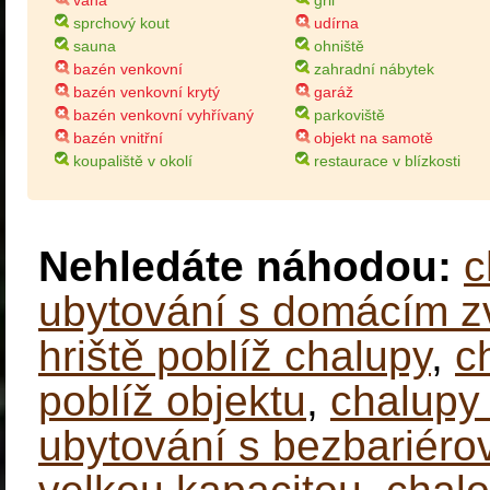
vana
gril
sprchový kout
udírna
sauna
ohniště
bazén venkovní
zahradní nábytek
bazén venkovní krytý
garáž
bazén venkovní vyhřívaný
parkoviště
bazén vnitřní
objekt na samotě
koupaliště v okolí
restaurace v blízkosti
Nehledáte náhodou:
c
ubytování s domácím z
hriště poblíž chalupy
,
c
poblíž objektu
,
chalupy 
ubytování s bezbariér