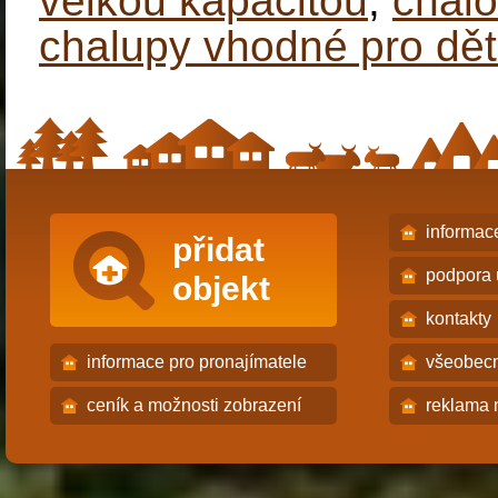
velkou kapacitou
,
chalo
chalupy vhodné pro dět
informac
přidat
podpora 
objekt
kontakty
informace pro pronajímatele
všeobec
ceník a možnosti zobrazení
reklama 