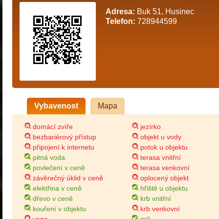
Adresa:
Buk 51, Husinec
Telefon:
728944599
Vybavenost
Mapa
domácí zvíře
jezírko
bezbariérový přístup
objekt u vody
připojení k internetu
potok u objektu
pitná voda
terasa vnitřní
povlečení v ceně
terasa venkovní
závěrečný úklid v ceně
oplocený objekt
elektřina v ceně
hřiště u objektu
dřevo v ceně
krb vnitřní
kouření v objektu
krb venkovní