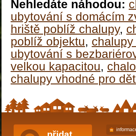
Nehledáte náhodou:
c
ubytování s domácím z
hriště poblíž chalupy
,
c
poblíž objektu
,
chalupy 
ubytování s bezbariér
velkou kapacitou
,
chalo
chalupy vhodné pro dět
informac
přidat