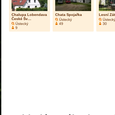
Chalupa Lobendava
Chata Spojařka
Lesní Zát
České Šv…
Ústecký
Ústeck
Ústecký
49
30
9