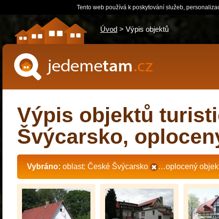
Tento web používá k poskytování služeb, personaliza
Úvod
> Výpis objektů
jedemetam.cz
Výpis objektů turist
Švýcarsko, oplocen
Vybráno:
oblast: České Švýcarsko
…oplocený objek