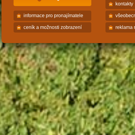
kontakty
informace pro pronajímatele
všeobec
ceník a možnosti zobrazení
reklama 