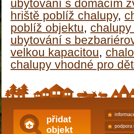
ubytování s domácím z
hriště poblíž chalupy
,
c
poblíž objektu
,
chalupy 
ubytování s bezbariér
velkou kapacitou
,
chalo
chalupy vhodné pro dět
informac
přidat
podpora 
objekt