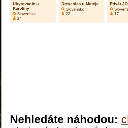
Ubytovanie u
Drevenica u Mateja
Privát J
Karolíny
Slovensko
Sloven
Slovensko
22
17
14
Nehledáte náhodou:
c