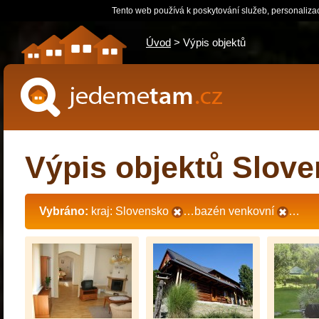
Tento web používá k poskytování služeb, personaliza
Úvod
> Výpis objektů
jedemetam.cz
Výpis objektů Slov
Vybráno:
kraj: Slovensko
…bazén venkovní
…